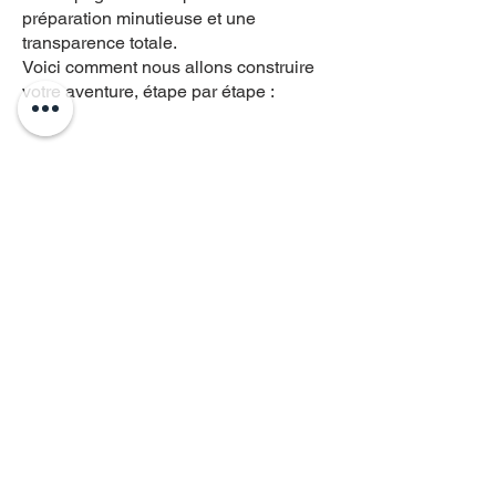
préparation minutieuse et une
transparence totale.
Voici comment nous allons construire
votre aventure, étape par étape :
1. L'Échange et la
Découverte
(Faisons
connaissance)
Tout commence par vous ! Je vous
envoie d'abord un petit formulaire
ludique pour cerner vos premières
envies. Ensuite, nous prenons le
temps d'échanger par téléphone ou en
visio. Ce moment est crucial : il me
permet de comprendre qui vous êtes,